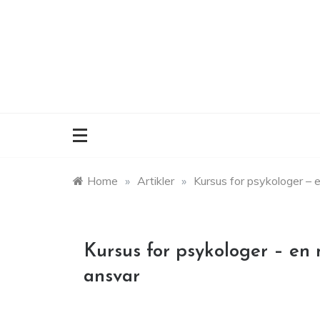
Skip
to
content
Home
»
Artikler
»
Kursus for psykologer – 
Kursus for psykologer – en 
ansvar