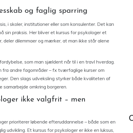
esskab og faglig sparring
, i skoler, institutioner eller som konsulenter. Det kan
sin praksis. Her bliver et kursus for psykologer et
er, deler dilemmaer og mærker, at man ikke står alene
g fordybelse, som man sjældent når til i en travl hverdag.
on fra andre fagområder – fx tværfaglige kurser om
æger. Den slags udveksling styrker både kvaliteten af
de samarbejde omkring borgeren.
ologer ikke valgfrit – men
C
ger prioriterer løbende efteruddannelse – både som en
lig udvikling. Et kursus for psykologer er ikke en luksus,