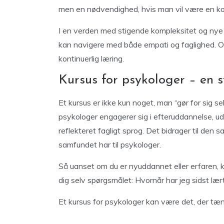
men en nødvendighed, hvis man vil være en ko
I en verden med stigende kompleksitet og nye f
kan navigere med både empati og faglighed. O
kontinuerlig læring.
Kursus for psykologer – en s
Et kursus er ikke kun noget, man “gør for sig s
psykologer engagerer sig i efteruddannelse, ud
reflekteret fagligt sprog. Det bidrager til den s
samfundet har til psykologer.
Så uanset om du er nyuddannet eller erfaren, kl
dig selv spørgsmålet: Hvornår har jeg sidst l
Et kursus for psykologer kan være det, der tæn