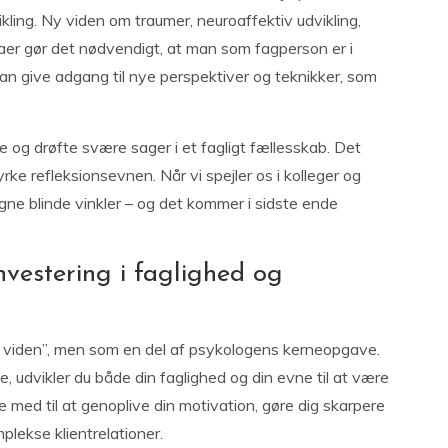
ikling. Ny viden om traumer, neuroaffektiv udvikling,
mmaer gør det nødvendigt, at man som fagperson er i
an give adgang til nye perspektiver og teknikker, som
e og drøfte svære sager i et fagligt fællesskab. Det
e refleksionsevnen. Når vi spejler os i kolleger og
s egne blinde vinkler – og det kommer i sidste ende
nvestering i faglighed og
ra viden”, men som en del af psykologens kerneopgave.
, udvikler du både din faglighed og din evne til at være
e med til at genoplive din motivation, gøre dig skarpere
plekse klientrelationer.