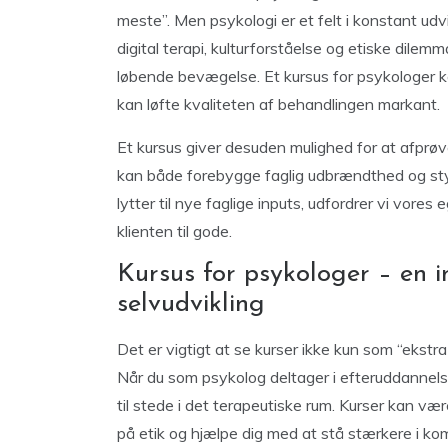
meste”. Men psykologi er et felt i konstant udv
digital terapi, kulturforståelse og etiske dile
løbende bevægelse. Et kursus for psykologer k
kan løfte kvaliteten af behandlingen markant.
Et kursus giver desuden mulighed for at afprøv
kan både forebygge faglig udbrændthed og styrk
lytter til nye faglige inputs, udfordrer vi vore
klienten til gode.
Kursus for psykologer – en i
selvudvikling
Det er vigtigt at se kurser ikke kun som “ekst
Når du som psykolog deltager i efteruddannelse
til stede i det terapeutiske rum. Kurser kan vær
på etik og hjælpe dig med at stå stærkere i kom