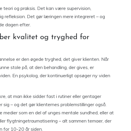
 teori og praksis. Det kan være supervision,
 refleksion. Det gør læringen mere integreret – og
jde dagen efter.
ber kvalitet og tryghed for
nnelse er den øgede tryghed, det giver klienten. Når
nne stole på, at den behandling, der gives, er
iden. En psykolog, der kontinuerligt opsøger ny viden
e, at man ikke sidder fast i rutiner eller gentager
 sig – og det gør klienternes problemstillinger også.
iale medier som en del af unges mentale sundhed, eller at
ler flygtningetraumatisering – alt sammen temaer, der
n for 10-20 år siden.