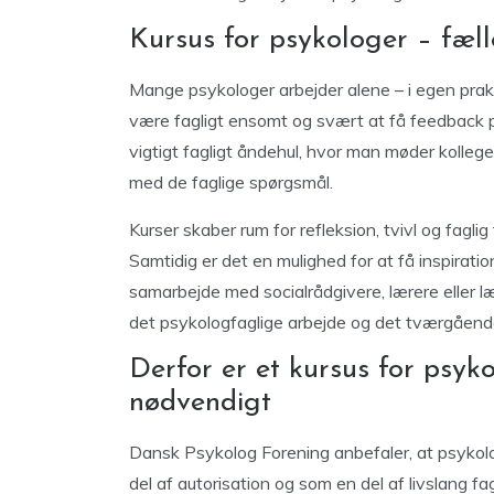
Kursus for psykologer – fæll
Mange psykologer arbejder alene – i egen praksis
være fagligt ensomt og svært at få feedback på 
vigtigt fagligt åndehul, hvor man møder kolleg
med de faglige spørgsmål.
Kurser skaber rum for refleksion, tvivl og fagli
Samtidig er det en mulighed for at få inspirati
samarbejde med socialrådgivere, lærere eller l
det psykologfaglige arbejde og det tværgåen
Derfor er et kursus for psyk
nødvendigt
Dansk Psykolog Forening anbefaler, at psykolo
del af autorisation og som en del af livslang fag