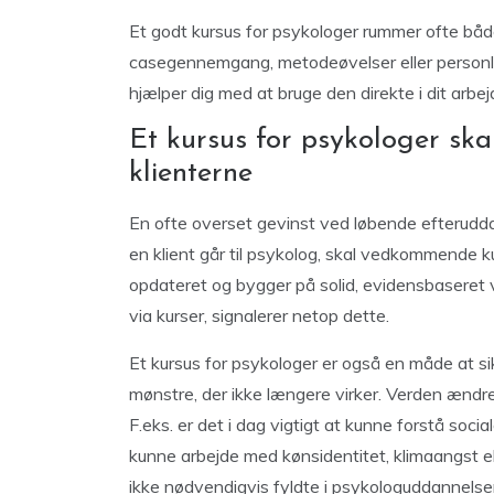
Et godt kursus for psykologer rummer ofte både
casegennemgang, metodeøvelser eller personlig
hjælper dig med at bruge den direkte i dit arbe
Et kursus for psykologer ska
klienterne
En ofte overset gevinst ved løbende efterudda
en klient går til psykolog, skal vedkommende ku
opdateret og bygger på solid, evidensbaseret v
via kurser, signalerer netop dette.
Et kursus for psykologer er også en måde at sikr
mønstre, der ikke længere virker. Verden ændrer
F.eks. er det i dag vigtigt at kunne forstå soc
kunne arbejde med kønsidentitet, klimaangst el
ikke nødvendigvis fyldte i psykologuddannelse