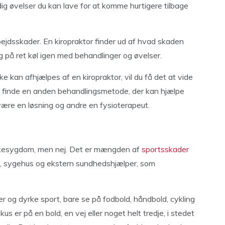
dig øvelser du kan lave for at komme hurtigere tilbage
ejdsskader. En kiropraktor finder ud af hvad skaden
ig på ret køl igen med behandlinger og øvelser.
e kan afhjælpes af en kiropraktor, vil du få det at vide
an finde en anden behandlingsmetode, der kan hjælpe
være en løsning og andre en fysioterapeut.
olkesygdom, men nej. Det er mængden af
sportsskader
, sygehus og ekstern sundhedshjælper, som
er og dyrke sport, bare se på fodbold, håndbold, cykling
s er på en bold, en vej eller noget helt tredje, i stedet