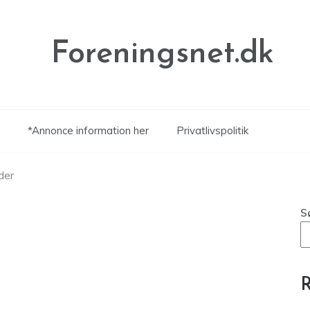
Foreningsnet.dk
*Annonce information her
Privatlivspolitik
der
S
R