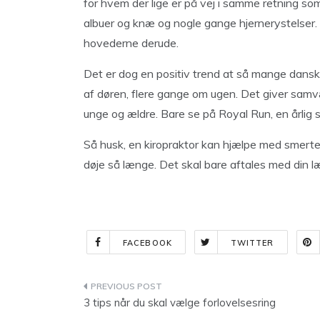
for hvem der lige er på vej i samme retning s
albuer og knæ og nogle gange hjernerystelser.
hovederne derude.
Det er dog en positiv trend at så mange dansk
af døren, flere gange om ugen. Det giver samv
unge og ældre. Bare se på Royal Run, en årlig 
Så husk, en kiropraktor kan hjælpe med smerter 
døje så længe. Det skal bare aftales med din l
FACEBOOK
TWITTER
Indlægsnavigation
3 tips når du skal vælge forlovelsesring